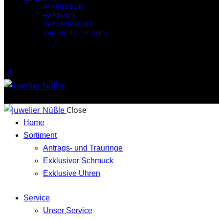
IMPRESSUM
HAFTUNG
DATENSCHUTZ
BARRIEREFREIHEIT
Close
Home
Sortiment
Antrags- und Trauringe
Exklusiver Schmuck
Exklusive Uhren
Service
Unser Service