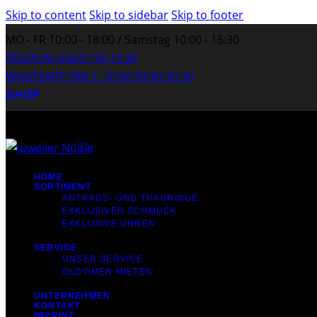
Skip to content
Skip to sidebar
Skip to footer
MO - FR 10:00 - 18:00 / Samstag 10:00 - 15:30
TELEFON: 03631 90 19 39
WHATSAPP ONLY : 0160 99 60 50 30
SHOP
HOME
SORTIMENT
ANTRAGS- UND TRAURINGE
EXKLUSIVER SCHMUCK
EXKLUSIVE UHREN
SERVICE
UNSER SERVICE
OLDTIMER MIETEN
UNTERNEHMEN
KONTAKT
IMPRINT