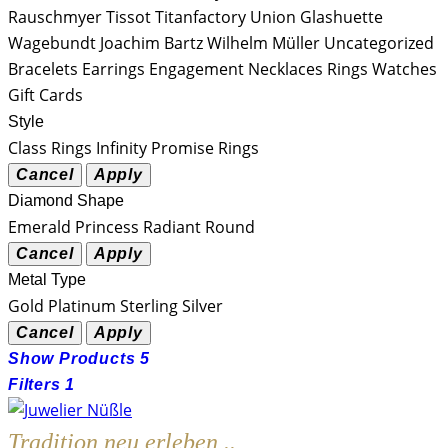
Rauschmyer
Tissot
Titanfactory
Union Glashuette
Wagebundt Joachim Bartz
Wilhelm Müller
Uncategorized
Bracelets
Earrings
Engagement
Necklaces
Rings
Watches
Gift Cards
Style
Class Rings
Infinity
Promise Rings
Diamond Shape
Emerald
Princess
Radiant
Round
Metal Type
Gold
Platinum
Sterling Silver
Show Products
5
Filters
1
Tradition neu erleben ..