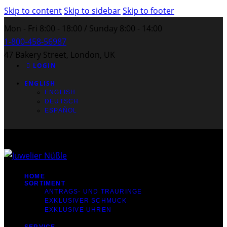
Skip to content
Skip to sidebar
Skip to footer
Mon - Fri 8:00 - 18:00 / Sunday 8:00 - 14:00
1-800-458-56987
47 Bakery Street, London, UK
LOGIN
ENGLISH
ENGLISH
DEUTSCH
ESPAÑOL
HOME
SORTIMENT
ANTRAGS- UND TRAURINGE
EXKLUSIVER SCHMUCK
EXKLUSIVE UHREN