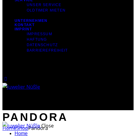
SERVICE
UNSER SERVICE
OLDTIMER MIETEN
UNTERNEHMEN
KONTAKT
IMPRINT
IMPRESSUM
HAFTUNG
DATENSCHUTZ
BARRIEREFREIHEIT
0
0 items
-
$0.00
0 items
-
0
$0.00
PANDORA
Close
Home
Shop
Pandora
Home