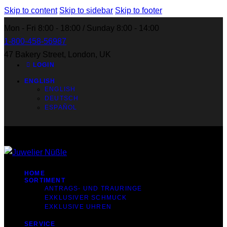
Skip to content
Skip to sidebar
Skip to footer
Mon - Fri 8:00 - 18:00 / Sunday 8:00 - 14:00
1-800-458-56987
47 Bakery Street, London, UK
LOGIN
ENGLISH
ENGLISH
DEUTSCH
ESPAÑOL
HOME
SORTIMENT
ANTRAGS- UND TRAURINGE
EXKLUSIVER SCHMUCK
EXKLUSIVE UHREN
SERVICE