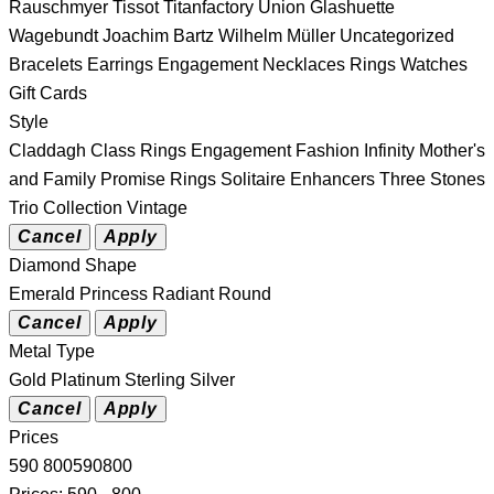
Rauschmyer
Tissot
Titanfactory
Union Glashuette
Wagebundt Joachim Bartz
Wilhelm Müller
Uncategorized
Bracelets
Earrings
Engagement
Necklaces
Rings
Watches
Gift Cards
Style
Claddagh
Class Rings
Engagement
Fashion
Infinity
Mother's
and Family
Promise Rings
Solitaire Enhancers
Three Stones
Trio Collection
Vintage
Diamond Shape
Emerald
Princess
Radiant
Round
Metal Type
Gold
Platinum
Sterling Silver
Prices
590
800
590
800