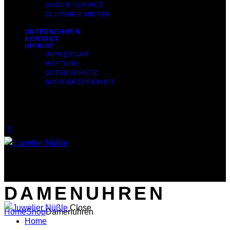
UNSER SERVICE
OLDTIMER MIETEN
UNTERNEHMEN
KONTAKT
IMPRINT
IMPRESSUM
HAFTUNG
DATENSCHUTZ
BARRIEREFREIHEIT
0 items
-
$0.00
0
0 items
-
$0.00
0
DAMENUHREN
Close
Home
Shop
Damenuhren
Home