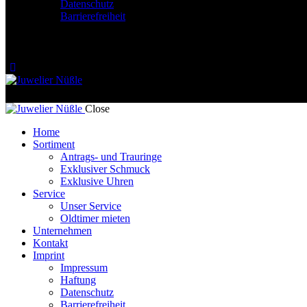
Datenschutz
Barrierefreiheit
Close
Home
Sortiment
Antrags- und Trauringe
Exklusiver Schmuck
Exklusive Uhren
Service
Unser Service
Oldtimer mieten
Unternehmen
Kontakt
Imprint
Impressum
Haftung
Datenschutz
Barrierefreiheit