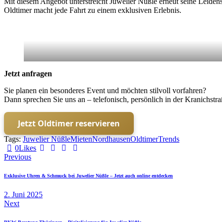
Mit diesem Angebot unterstreicht Juwelier Nüßle erneut seine Leiden
Oldtimer macht jede Fahrt zu einem exklusiven Erlebnis.
Jetzt anfragen
Sie planen ein besonderes Event und möchten stilvoll vorfahren?
Dann sprechen Sie uns an – telefonisch, persönlich in der Kranichst
Jetzt Oldtimer reservieren
Tags:
Juwelier Nüßle
Mieten
Nordhausen
Oldtimer
Trends
0
Likes
Beitragsnavigation
Previous
Exklusive Uhren & Schmuck bei Juwelier Nüßle – Jetzt auch online entdecken
2. Juni 2025
Next