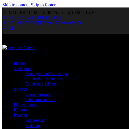
Skip to content
Skip to footer
MO - FR 10:00 - 18:00 / Samstag 10:00 - 15:30
TELEFON: 03631 90 19 39
WHATSAPP ONLY : 0160 99 60 50 30
SHOP
Home
Sortiment
Antrags- und Trauringe
Exklusiver Schmuck
Exklusive Uhren
Service
Unser Service
Oldtimer mieten
Unternehmen
Kontakt
Imprint
Impressum
Haftung