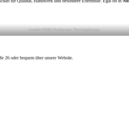
schaft für Qualität, Handwerk und besondere Erlebnisse. Egal ob in
Nor
Juwelier Nüßle Nordhausen. Trauringelounge.
raße 26 oder bequem über unsere Website.