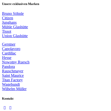
Unsere exklusiven Marken
Bruno Söhnle
Citizen
Junghans
Mühle Glashütte
Tissot
Union Glashütte
Gerstner
Capolavoro
Cardillac
Hesse
Nowotny Ruesch
Pandora
Rauschmayer
Saint Maurice
Titan Factory
Wagebundt
Wilhelm Müller
Kontakt