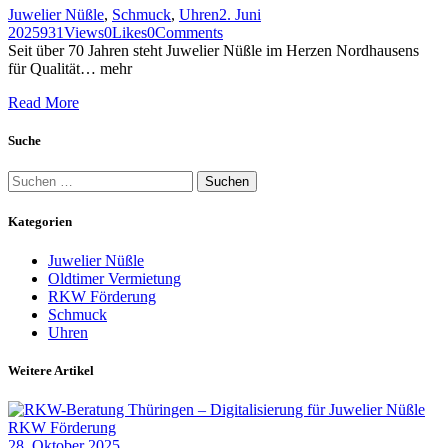
Juwelier Nüßle
,
Schmuck
,
Uhren
2. Juni
2025
931
Views
0
Likes
0
Comments
Seit über 70 Jahren steht Juwelier Nüßle im Herzen Nordhausens
für Qualität… mehr
Read More
Suche
Suchen
nach:
Kategorien
Juwelier Nüßle
Oldtimer Vermietung
RKW Förderung
Schmuck
Uhren
Weitere Artikel
RKW Förderung
28. Oktober 2025