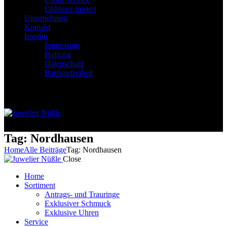
Oldtimer mieten
Unternehmen
Kontakt
Imprint
Impressum
Haftung
Datenschutz
Barrierefreiheit
0 items
-
$0.00
0
0 items
-
$0.00
0
Tag: Nordhausen
Home
Alle Beiträge
Tag: Nordhausen
Close
Home
Sortiment
Antrags- und Trauringe
Exklusiver Schmuck
Exklusive Uhren
Service