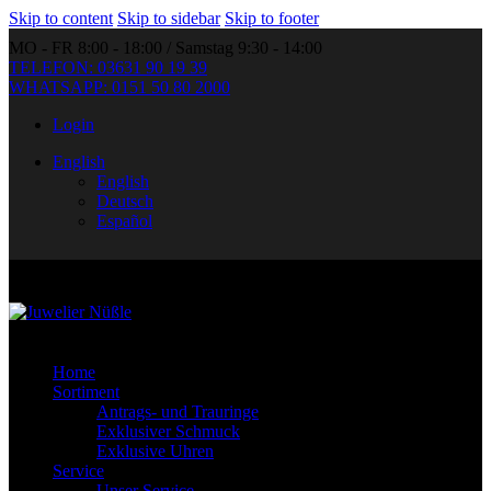
Skip to content
Skip to sidebar
Skip to footer
MO - FR 8:00 - 18:00 / Samstag 9:30 - 14:00
TELEFON: 03631 90 19 39
WHATSAPP: 0151 50 80 2000
Login
English
English
Deutsch
Español
Home
Sortiment
Antrags- und Trauringe
Exklusiver Schmuck
Exklusive Uhren
Service
Unser Service