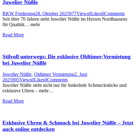
Juwelier Nüßle
RKW Förderung
28. Oktober 2025
977
Views
0
Likes
0
Comments
Seit über 70 Jahren steht Juwelier Nüßle im Herzen Nordhausens
für Qualität… mehr
Read More
Stilvoll unterwegs: Die exklusive Oldtimer-Vermietung
bei Juwelier Nüßle
Juwelier Nüßle
,
Oldtimer Vermietung
2. Juni
2025
905
Views
0
Likes
0
Comments
Juwelier Nüßle steht nicht nur für funkelnde Schmuckstücke und
exklusive Uhren – mehr…
Read More
Exklusive Uhren & Schmuck bei Juwelier Nüßle – Jetzt
auch online entdecken