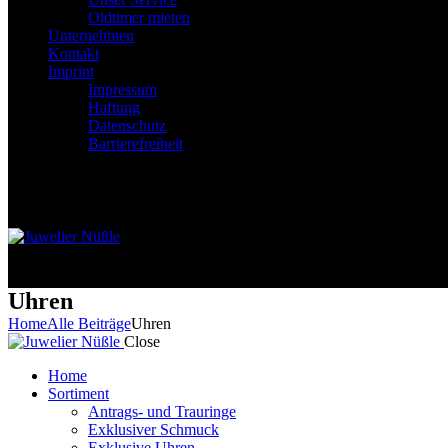
Oldtimer mieten
Unternehmen
Kontakt
Imprint
Impressum
Haftung
Datenschutz
Barrierefreiheit
0 items
-
$0.00
0
0 items
-
$0.00
0
Uhren
Home
Alle Beiträge
Uhren
Close
Home
Sortiment
Antrags- und Trauringe
Exklusiver Schmuck
Exklusive Uhren