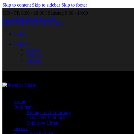
Skip to content
Skip to sidebar
Skip to footer
MO - FR 8:00 - 18:00 / Samstag 9:30 - 14:00
TELEFON: 03631 90 19 39
WHATSAPP: 0151 50 80 2000
Login
English
English
Deutsch
Español
Home
Sortiment
Antrags- und Trauringe
Exklusiver Schmuck
Exklusive Uhren
Service
Unser Service