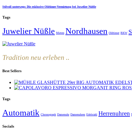
Stilvoll unterwegs: Die exklusive Oldtimer-Vermietung bei Juwelier Nüßle
Tags
Juwelier Nüßle
Nordhausen
S
Mieten
Oldtimer
RKW
Tradition neu erleben ..
Best Sellers
Tags
Automatik
Herrenuhren
Chronograph
Damenuhr
Damenuhren
Edelstahl
Socials