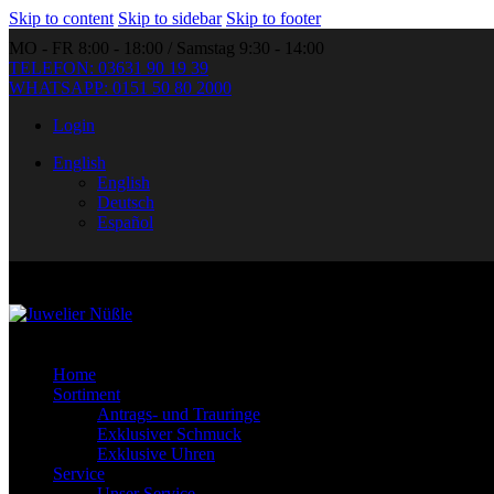
Skip to content
Skip to sidebar
Skip to footer
MO - FR 8:00 - 18:00 / Samstag 9:30 - 14:00
TELEFON: 03631 90 19 39
WHATSAPP: 0151 50 80 2000
Login
English
English
Deutsch
Español
Home
Sortiment
Antrags- und Trauringe
Exklusiver Schmuck
Exklusive Uhren
Service
Unser Service