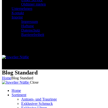
Oldtimer mieten
Unternehmen
Kontakt
Imprint
Impressum
Haftung
Datenschutz
Barrierefreiheit
0 items
-
$0.00
0
0 items
-
$0.00
0
Blog Standard
Home
Blog Standard
Close
Home
Sortiment
Antrags- und Trauringe
Exklusiver Schmuck
Exklusive Uhren