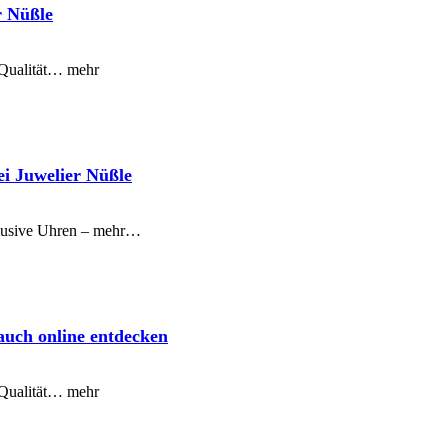
r Nüßle
 Qualität… mehr
ei Juwelier Nüßle
klusive Uhren – mehr…
auch online entdecken
 Qualität… mehr